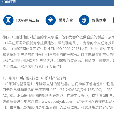
产品详情
德国J+J通过他们对质量的个人承诺，他们为客户提供直接的利益，从
J+J早在开发阶段就为您提供建议，帮助确定尺寸，为您的个人任务找
您。J+J的管理体系已通过DIN EN ISO 9001:2015认证。对J+
和竞争对手产品的使用是他们日常业务的一部分。以下就是深圳市科电
J+J电动
执行器
J4C系列产品信息，100%原装正品，报价快，成交高
优势供应，欢迎来电与我们洽谈合作！
1、德国J+J电动执行器J4C系列产品介绍
J4C系列的型号是J+J品牌最先进的驱动器。它们构成了普遍性和个性
用无刷电机和灵活的电压范围“S”=24-240V AC//24-135V DC，“B”=1
AC/DC。驱动器由坚固的塑料外壳制成。在施工过程中，特别强调用户
方形插头进行电气连接。www.coodyak.com手动操作可以直接在
用。位置指示器始终清楚地显示阀门的当前位置。可实现高达约340°