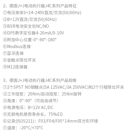
2、德国J+J电动执行器J4C系列产品特征
①电压变体S=24-240V直流/交流(50/60Hz)
②B=12V直流/交流(50/60Hz)
③BSR电池安全包NC/NO
④DPS数字定位器4-20mA/0-10V
⑤附加中心位置-0°-90°-180°
⑥Modbus连接
⑦蓝牙连接
⑧金触点限位开关
⑨M12连接器
3、德国J+J电动执行器J4C系列产品规格
①2个SPST NO银触点(5A 125VAC/3A 250VAC)和2个行程限位开关
②工作扭矩：20Nm/启动扭矩：25Nm旋转
③角度：0°-90°（可自由调节）
④电源电压：B=12V AC/DC
⑤无刷电机使用寿命长，75%ED
⑥记录(ISO5211)：F03/F04/F05*14mm双方形环境
⑦温度：-20°C/+70°C