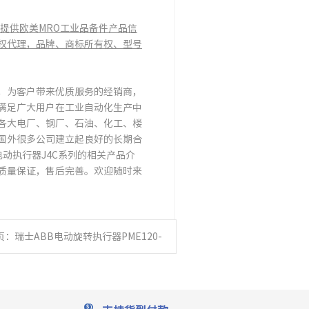
提供欧美MRO工业品备件产品信
权代理，品牌、商标所有权、型号
作，为客户带来优质服务的经销商，
满足广大用户在工业自动化生产中
各大电厂、钢厂、石油、化工、楼
国外很多公司建立起良好的长期合
电动执行器J4C系列的相关产品介
质量保证，售后完善。欢迎随时来
页：
瑞士ABB电动旋转执行器PME120-
AI / -AN（Contrac）