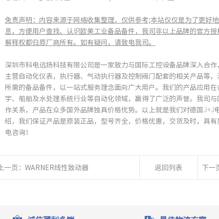
免责声明：内容来源于网络收集整理，仅供参考;本站仅仅是为了更好地
息，方便用户查找、认识欧美工业备品备件，我司非以上品牌的官方授
解释权都归原厂商所有。如有疑问，请致电我司。
​深圳市科电远扬科技有限公司是一家致力与国际工控设备品牌深入合
主营自动化仪表，执行器、气动执行器及控制阀门配套的相关产品等，
所需的备品备件，以一站式服务理念面向广大用户。我们的产品应用在
宇、船舶及水处理系统行业等自动化领域，赢得了广泛的声誉。我司与
作关系，产品在众多国外品牌独具价格优势。以上就是我们对德国
J+J
绍，我们保证产品是原装正品，型号齐全，价格优惠，交货及时，具有
电咨询！
上一页：
WARNER线性致动器
返回列表
下一