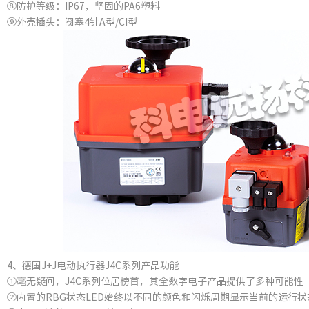
⑧防护等级：IP67，坚固的PA6塑料
⑨外壳插头：阀塞4针A型/CI型
4、德国J+J电动执行器J4C系列产品功能
①毫无疑问，J4C系列位居榜首，其全数字电子产品提供了多种可能性
②内置的RBG状态LED始终以不同的颜色和闪烁周期显示当前的运行状