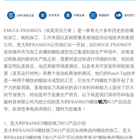
EMUGE-FRANKEN（埃莫克法兰肯 ）是一家有九十多年历史的在螺
纹加工、铣削加工、工件夹固以及精密量具领域提供尖端技术的集团
公司。意大利FRANKEN公司他们从一开始，以EMUGE-FRANKEN
攻丝循环作为加工步骤的螺纹成型也已集成到该生产环境中。在将该
过程集成到新的生产线之前，需要对该过程进行详细的分析。包括质
量证明以及静态，动态和疲劳强度测试，以及有关可安装性和组装强
度（直至运行特性）和整个发动机释放的测试。他们的Punch Tap技术
是一种用于螺纹的螺旋冷成型的工艺，它在生产内螺纹方面开创了生
产力的新局面。显着缩短刀具路径的设计在时间和精力上提供了巨大
的节省潜力，特别是对于批量生产而言。以下就是我们深圳市科电远
扬科技有限公司为您介绍的意大利FRANKEN螺纹
铣刀
R15产品信息
等。欢迎您来电咨询我们，随时为您服务！
1、意大利FRANKEN螺纹铣刀R15产品介绍
意大利FRANKEN螺纹铣刀R15产品沉头倒角或内螺纹的加工。意大
利FRANKEN螺纹铣刀R15产品它可以借助带有30°螺旋角的预钻出铁