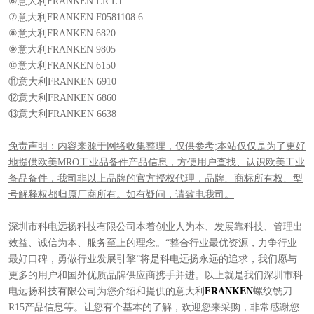
⑥意大利FRANKEN LR L1
⑦意大利FRANKEN F0581108.6
⑧意大利FRANKEN 6820
⑨意大利FRANKEN 9805
⑩意大利FRANKEN 6150
⑪意大利FRANKEN 6910
⑫意大利FRANKEN 6860
⑬意大利FRANKEN 6638
免责声明：内容来源于网络收集整理，仅供参考;本站仅仅是为了更好
地提供欧美MRO工业品备件产品信息，方便用户查找、认识欧美工业
备品备件，我司非以上品牌的官方授权代理，品牌、商标所有权、型
号解释权都归原厂商所有。如有疑问，请致电我司。
​深圳市科电远扬科技有限公司本着创业人为本、发展靠科技、管理出
效益、诚信为本、服务至上的理念。“整合行业最优资源，力争行业
最好口碑，勇做行业发展引擎”将是科电远扬永远的追求，我们愿与
更多的用户和国外优质品牌供应商携手并进。以上就是我们深圳市科
电远扬科技有限公司为您介绍和提供的意大利
FRANKEN
螺纹铣刀
R15产品信息等。让您有个基本的了解，欢迎您来采购，非常感谢您