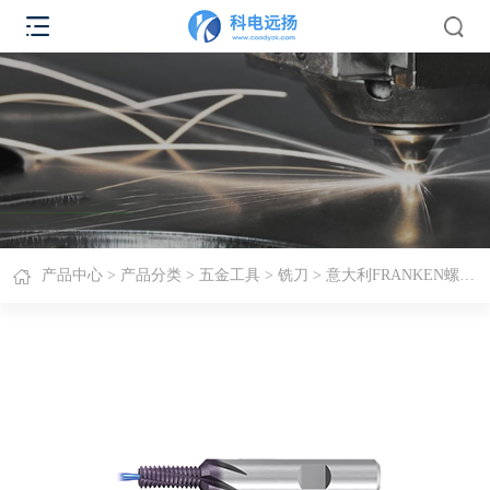
产品中心
>
产品分类
>
五金工具
>
铣刀
> 意大利FRANKEN螺纹铣刀R15