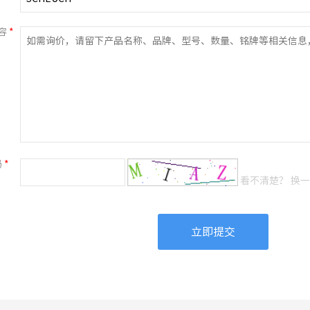
容
*
码
*
看不清楚？ 换