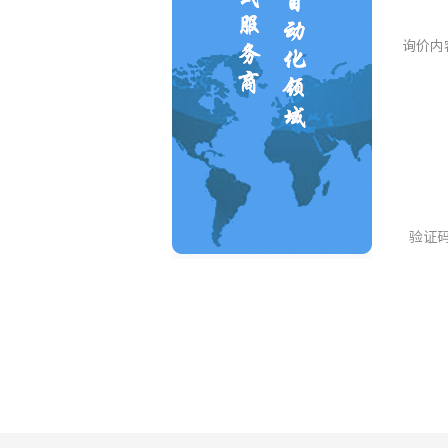
询价内
验证