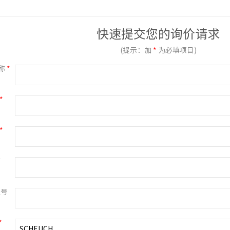
快速提交您的询价请求
(提示：加
*
为必填项目)
称
*
*
*
箱
型号
*