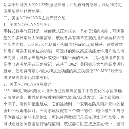
站基于功能强大的NL32数据记录器，并配置有传感器，以达到特定
应用所需的精度水平。
二、美国NOVALYNX主要产品介绍
1、美国NOVALYNX气压计
手持式数字气压计是一款便携式压力仪表，具有灵活的功能，可满足
您的许多日常压力测量需求。该设备具有简单直观的用户界面和方便
的压力连接。230-M202包括最小和最大(Min/Max)值捕获、皮重读数
和用户可选工程单位的功能。可选择的海拔高度功能允许用户输入海
拔高度，以显示当地气压或校正到海平面的气压。可以选择用户参考
高度（参考地图或三角标记）或基于1962年美国标准大气的高度进行
显示。使用具有最小/最大和皮重功能的高度功能使230-M202对于准
确测量高度变化非常有用。
2、美国NOVALYNX蒸发计
255-100模拟输出蒸发计用于通过测量蒸发盘中不断变化的水位来确
定蒸发速率。推荐使用标准的国家气象局A级蒸发盘。该传感器由一
个浮子、滑轮和配重组成，它们连接到一个安装在防风雨外壳中的精
密1000欧姆电位计。三角形底板配有三个调平螺钉。电位器产生与浮
子位置成比例的电阻输出，可以使用数据记录器在现场进行监测，也
可以通过遥测设备进行远程监测。该仪器可以直接放置在锅中，也可