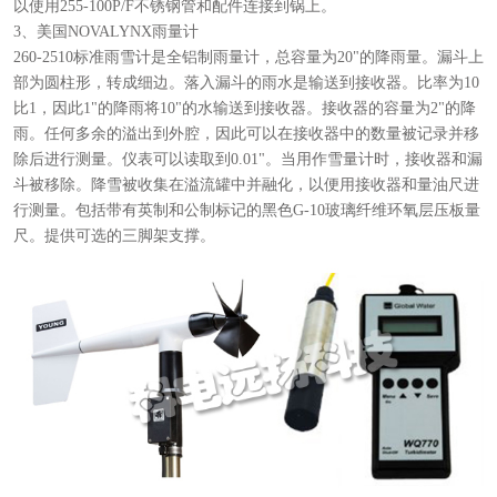
以使用255-100P/F不锈钢管和配件连接到锅上。
3、美国NOVALYNX雨量计
260-2510标准雨雪计是全铝制雨量计，总容量为20"的降雨量。漏斗上
部为圆柱形，转成细边。落入漏斗的雨水是输送到接收器。比率为10
比1，因此1"的降雨将10"的水输送到接收器。接收器的容量为2"的降
雨。任何多余的溢出到外腔，因此可以在接收器中的数量被记录并移
除后进行测量。仪表可以读取到0.01"。当用作雪量计时，接收器和漏
斗被移除。降雪被收集在溢流罐中并融化，以便用接收器和量油尺进
行测量。包括带有英制和公制标记的黑色G-10玻璃纤维环氧层压板量
尺。提供可选的三脚架支撑。