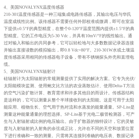
4、美国NOVALYNX温度传感器
210-301温度传感器是一种三端集成电路传感器，其输出电压与华氏
温度成线性比例。该传感器不需要任何外部校准或微调，即可在室温
下提供±0.5°F的典型精度，在整个0-120°F温度范围内提供±1.5°F的典
型精度。它的工作电压为5-30 Vdc，并具有10mV/°F的线性输出。通
过对输入和输出的共同参考，它可以轻松地与大多数数据记录器连接
并输出直接读数的模拟输出，即0.8 Vdc=80°F。210-301W水或土壤温
度传感器采用相同的传感器电子设备，带有不锈钢探头外壳和直埋电
缆。
5、美国NOVALYNX辐射计
硅辐射计为太阳辐射的常规测量提供了实用的解决方案。它专为光伏/
太阳能模块监测、使用鲍文比方法的农业蒸散估计、使用Delta-T方法
的空气污染扩散计算、教育需求和许多其他目的而设计。传感器结构
是这样的，它可以测量从整个半球接收到的太阳能。这是可用于太阳
能应用、植物生长、空气用于热对流和水蒸发的能量通量。SP-Lite是
测量这种能量通量的理想选择。SP-Lite基于光电二极管检测器，可产
生与入射辐射成比例的电压输出。由于扩散器的独特设计，它的灵敏
度与入射辐射的入射角的余弦成正比，允许在不同的天空和放置位置
下进行准确和一致的测量。只需将其连接到准确的电压表、数据记录