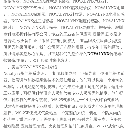
压传感器、NOVALYNX超声波传感器、NOVALYNX气压计、
NOVALYNX数字气压计、NOVALYNX蒸发记录仪、NOVALYNX雨量
计、NOVALYNX探测器、NOVALYNX计数器、NOVALYNX水温传感
器、NOVALYNX温度报警器、NOVALYNX湿度传感器、NOVALYNX
辐射计、NOVALYNX温度探头、NOVALYNX热敏电阻探头等。深圳
市科电远扬科技有限公司，专业的工业备件供应商,质量保证,欢迎来
电咨询,欧洲备件,正品采购,货到付款,数万工业品牌及供应商,为您提
供优秀的采供服务。我们公司保证产品的质量，有多年丰富的经验，
所以请顾客您放心采购。以下是我们为您介绍的
NOVALYNX
传感器/
报警仪/雨量计，欢迎您随时来电咨询。
一、美国NOVALYNX公司介绍
NovaLynx是气象系统设计、制造和集成的行业领导者。使用气象传感
器、信号调节和数据采集技术的最佳组合，他们可以构建一个定制的
气象站，以满足您的确切要求。他们专注于坚固耐用的设备，适用于
工业应用，可提供科学研究人员和气象专业人员所需的精度。他们提
供几种流行的气象站套餐。WS-25气象站是一个用户友好的气象站，
以经济的价格提供专业品质。其模块化设计使其成为广泛应用的理想
选择。WS-25P便携式气象站是一个完整的系统，装在一个防风雨的
外壳中，重约20磅，无需使用工具即可在5分钟内部署完毕。应用包
括危险品/应急管理情况、火灾管理和临时气象调查。WS-32成套气象