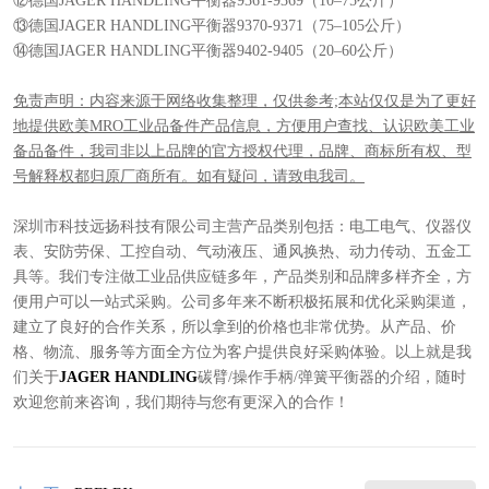
⑫德国JAGER HANDLING平衡器9361-9369（10–75公斤）
⑬德国JAGER HANDLING平衡器9370-9371（75–105公斤）
⑭德国JAGER HANDLING平衡器9402-9405（20–60公斤）
免责声明：内容来源于网络收集整理，仅供参考;本站仅仅是为了更好
地提供欧美MRO工业品备件产品信息，方便用户查找、认识欧美工业
备品备件，我司非以上品牌的官方授权代理，品牌、商标所有权、型
号解释权都归原厂商所有。如有疑问，请致电我司。
深圳市科技远扬科技有限公司主营产品类别包括：电工电气、仪器仪
表、安防劳保、工控自动、气动液压、通风换热、动力传动、五金工
具等。我们专注做工业品供应链多年，产品类别和品牌多样齐全，方
便用户可以一站式采购。公司多年来不断积极拓展和优化采购渠道，
建立了良好的合作关系，所以拿到的价格也非常优势。从产品、价
格、物流、服务等方面全方位为客户提供良好采购体验。以上就是我
们关于
JAGER HANDLING
碳臂/操作手柄/弹簧平衡器的介绍，随时
欢迎您前来咨询，我们期待与您有更深入的合作！