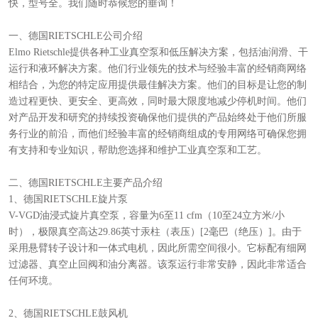
快，型号全。我们随时恭候您的垂询！
一、德国RIETSCHLE公司介绍
Elmo Rietschle提供各种工业真空泵和低压解决方案，包括油润滑、干
运行和液环解决方案。他们行业领先的技术与经验丰富的经销商网络
相结合，为您的特定应用提供最佳解决方案。他们的目标是让您的制
造过程更快、更安全、更高效，同时最大限度地减少停机时间。他们
对产品开发和研究的持续投资确保他们提供的产品始终处于他们所服
务行业的前沿，而他们经验丰富的经销商组成的专用网络可确保您拥
有支持和专业知识，帮助您选择和维护工业真空泵和工艺。
二、德国RIETSCHLE主要产品介绍
1、德国RIETSCHLE旋片泵
V-VGD油浸式旋片真空泵，容量为6至11 cfm（10至24立方米/小
时），极限真空高达29.86英寸汞柱（表压）[2毫巴（绝压）]。由于
采用悬臂转子设计和一体式电机，因此所需空间很小。它标配有细网
过滤器、真空止回阀和油分离器。该泵运行非常安静，因此非常适合
任何环境。
2、德国RIETSCHLE鼓风机