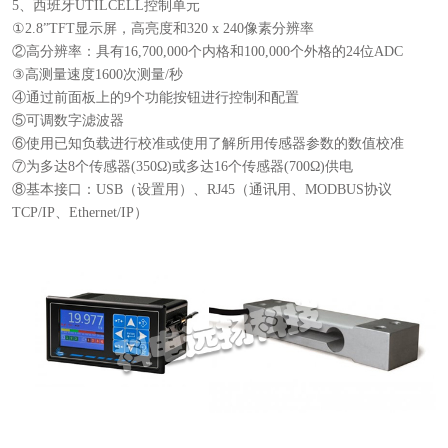
5、西班牙UTILCELL控制单元
①2.8”TFT显示屏，高亮度和320 x 240像素分辨率
②高分辨率：具有16,700,000个内格和100,000个外格的24位ADC
③高测量速度1600次测量/秒
④通过前面板上的9个功能按钮进行控制和配置
⑤可调数字滤波器
⑥使用已知负载进行校准或使用了解所用传感器参数的数值校准
⑦为多达8个传感器(350Ω)或多达16个传感器(700Ω)供电
⑧基本接口：USB（设置用）、RJ45（通讯用、MODBUS协议
TCP/IP、Ethernet/IP）